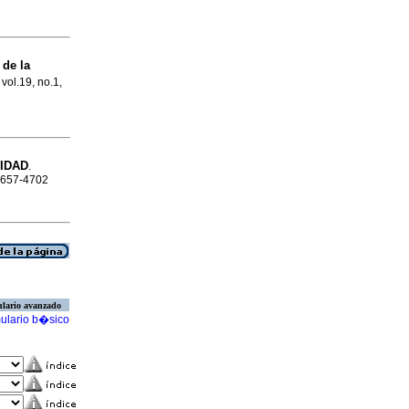
de la
 vol.19, no.1,
IDAD
.
 1657-4702
lario avanzado
ulario b�sico