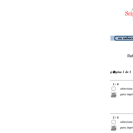
Ref
p�gina 1 de 1
1 / 4
selecciona
para impr
2 / 4
selecciona
para impr