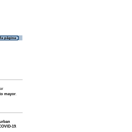
ar
lto mayor
.
urban
 COVID-19
.