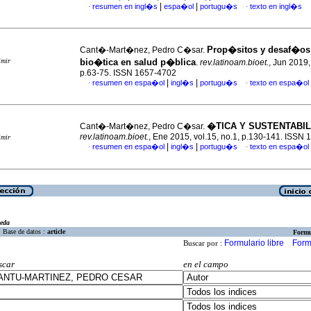
|
|
resumen en ingl�s
espa�ol
portugu�s
texto en ingl�s
·
·
Prop�sitos y desaf�os 
Cant�-Mart�nez, Pedro C�sar.
imir
bio�tica en salud p�blica
.
rev.latinoam.bioet.
, Jun 2019,
p.63-75. ISSN 1657-4702
|
|
resumen en espa�ol
ingl�s
portugu�s
texto en espa�ol
·
·
�TICA Y SUSTENTABIL
Cant�-Mart�nez, Pedro C�sar.
rev.latinoam.bioet.
, Ene 2015, vol.15, no.1, p.130-141. ISSN
imir
|
|
resumen en espa�ol
ingl�s
portugu�s
texto en espa�ol
·
·
eda
Base de datos :
article
Formu
Formulario libre
Form
Buscar por :
scar
en el campo