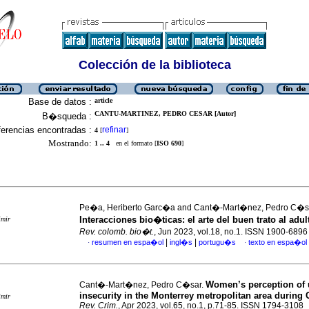
Colección de la biblioteca
Base de datos :
article
CANTU-MARTINEZ, PEDRO CESAR [Autor]
B�squeda :
erencias encontradas :
refinar
4
[
]
Mostrando:
1 .. 4
en el formato [
ISO 690
]
Pe�a, Heriberto Garc�a and Cant�-Mart�nez, Pedro C�s
Interacciones bio�ticas: el arte del buen trato al adu
imir
Rev. colomb. bio�t.
, Jun 2023, vol.18, no.1. ISSN 1900-6896
|
|
resumen en espa�ol
ingl�s
portugu�s
texto en espa�ol
·
·
Women’s perception of 
Cant�-Mart�nez, Pedro C�sar.
insecurity in the Monterrey metropolitan area during
imir
Rev. Crim.
, Apr 2023, vol.65, no.1, p.71-85. ISSN 1794-3108