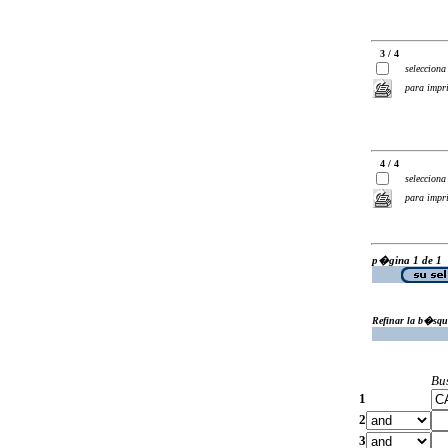
3 / 4
selecciona
para impr
4 / 4
selecciona
para impr
p�gina 1 de 1
Refinar la b�squ
Bu
1
2
3