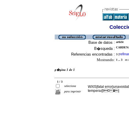
Colecció
Base de datos :
article
CARDENA
B�squeda :
Referencias encontradas :
refina
3
[
Mostrando:
1 .. 3
en el
p�gina 1 de 1
1 / 3
selecciona
WXIS|fatal error|unavoidabl
tempera@0�|
para imprimir