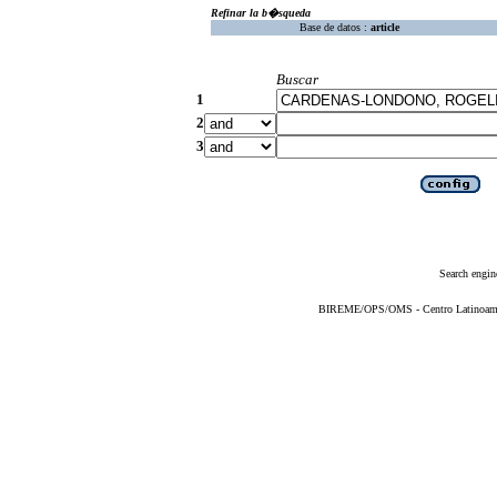
Refinar la b�squeda
Base de datos :
article
Buscar
1
2
3
Search engin
BIREME/OPS/OMS - Centro Latinoameric