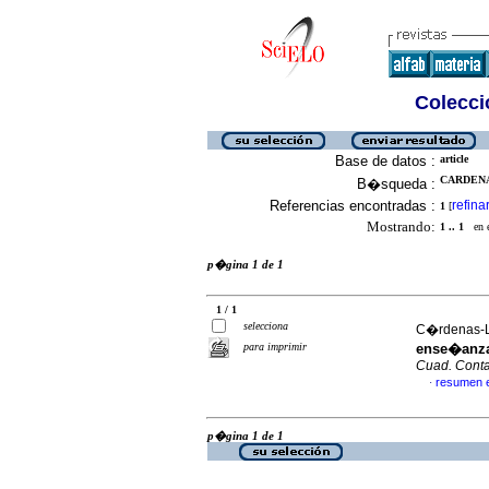
Colecció
Base de datos :
article
CARDENA
B�squeda :
Referencias encontradas :
refina
1
[
Mostrando:
1 .. 1
en el
p�gina 1 de 1
1 / 1
selecciona
C�rdenas-L
para imprimir
ense�anza 
Cuad. Conta
resumen 
·
p�gina 1 de 1