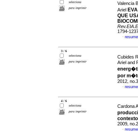
selecciona
Valencia 
para imprimir
EVA
Ariel
QUE US
BIOCOM
Rev.EIA.E
1794-123
resume
·
3 / 6
selecciona
Cubides R
para imprimir
Ariel and
energ�ti
por m�to
2012, no.
resume
·
4 / 6
selecciona
Cardona Al
para imprimir
producc
contexto
2009, no.
resume
·