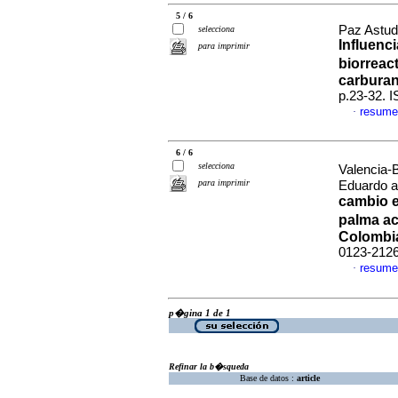
5 / 6
Paz Astudi
selecciona
Influenci
para imprimir
biorreac
carburan
p.23-32. 
resume
·
6 / 6
selecciona
Valencia-
para imprimir
Eduardo a
cambio en
palma ac
Colombi
0123-212
resume
·
p�gina 1 de 1
Refinar la b�squeda
Base de datos :
article