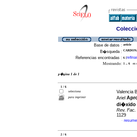
Colecció
Base de datos :
article
CARDONA
B�squeda :
Referencias encontradas :
refina
6
[
Mostrando:
1 .. 6
en el
p�gina 1 de 1
1 / 6
Valencia B
selecciona
Apro
para imprimir
Ariel
di�xido 
Rev. Fac. 
1129
resume
·
2 / 6