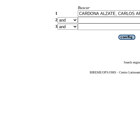
Buscar
1
2
3
Search engin
BIREME/OPS/OMS - Centro Latinoameric