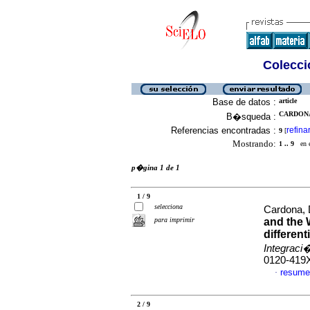
Colecció
Base de datos :
article
CARDONA
B�squeda :
Referencias encontradas :
refina
9
[
Mostrando:
1 .. 9
en el
p�gina 1 de 1
1 / 9
selecciona
Cardona,
para imprimir
and the 
differen
Integraci
0120-419
resume
·
2 / 9