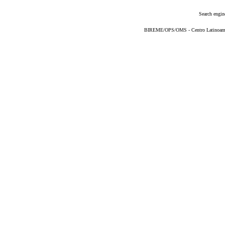
Search engin
BIREME/OPS/OMS - Centro Latinoameric