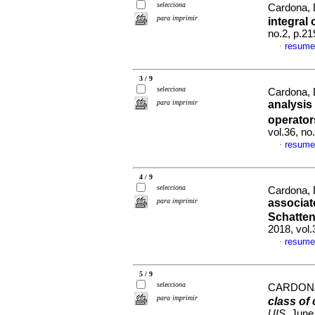
selecciona
Cardona,
para imprimir
integral
no.2, p.2
resume
·
3 / 9
selecciona
Cardona,
para imprimir
analysis 
operator
vol.36, n
resume
·
4 / 9
selecciona
Cardona,
para imprimir
associat
Schatte
2018, vol
resume
·
5 / 9
selecciona
CARDON
para imprimir
class of 
UIS
, June