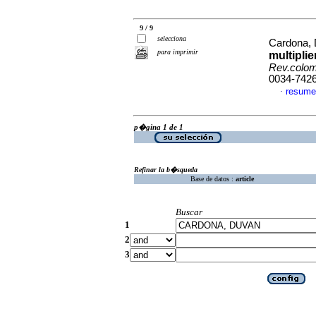
9 / 9
selecciona
Cardona,
para imprimir
multiplie
Rev.colom
0034-742
resume
·
p�gina 1 de 1
Refinar la b�squeda
Base de datos :
article
Buscar
1
2
3