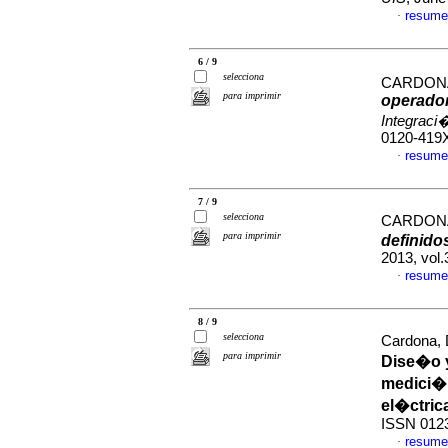
resume
·
6 / 9
selecciona
CARDON
para imprimir
operador
Integraci
0120-419
resume
·
7 / 9
selecciona
CARDON
para imprimir
definido
2013, vol
resume
·
8 / 9
selecciona
Cardona, 
para imprimir
Dise�o y
medici�
el�ctric
ISSN 012
resume
·