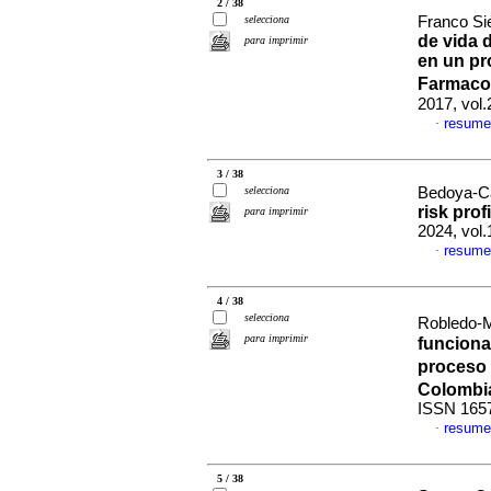
2 / 38
selecciona
Franco Si
de vida 
para imprimir
en un pr
Farmaco
2017, vol.
resume
·
3 / 38
selecciona
Bedoya-Ca
risk pro
para imprimir
2024, vol
resume
·
4 / 38
selecciona
Robledo-M
para imprimir
funciona
proceso 
Colombi
ISSN 165
resume
·
5 / 38