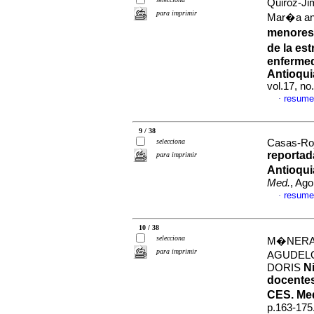
Quiroz-Ji
para imprimir
Mar�a an
menores
de la es
enfermed
Antioqui
vol.17, n
resume
·
9 / 38
selecciona
Casas-Roja
reportad
para imprimir
Antioqui
Med.
, Ago
resume
·
10 / 38
selecciona
M�NERA-
para imprimir
AGUDELO
Ni
DORIS
docentes
CES. Me
p.163-175