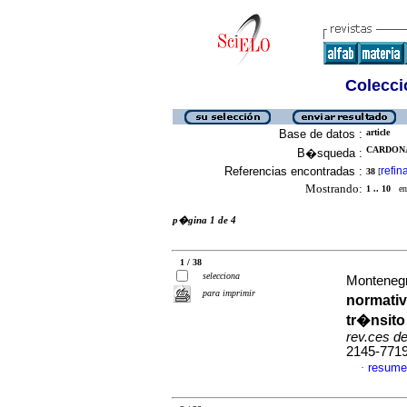
Colecció
Base de datos :
article
CARDONA
B�squeda :
Referencias encontradas :
refin
38
[
Mostrando:
1 .. 10
en 
p�gina 1 de 4
1 / 38
selecciona
Montenegr
para imprimir
normativ
tr�nsito 
rev.ces d
2145-771
resume
·