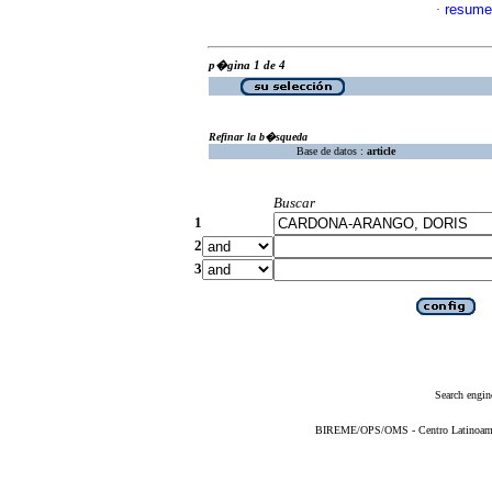
resume
·
p�gina 1 de 4
Refinar la b�squeda
Base de datos :
article
Buscar
1
2
3
Search engin
BIREME/OPS/OMS - Centro Latinoameric