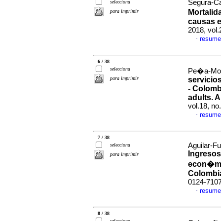
Segura-Ca
selecciona
Mortalid
para imprimir
causas e
2018, vol
resume
·
6 / 38
selecciona
Pe�a-Mont
para imprimir
servicio
- Colomb
adults. 
vol.18, n
resume
·
7 / 38
Aguilar-F
selecciona
Ingresos
para imprimir
econ�mi
Colombi
0124-710
resume
·
8 / 38
selecciona