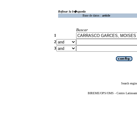
Refinar la b�squeda
Base de datos :
article
Buscar
1
2
3
Search engin
BIREME/OPS/OMS - Centro Latinoameric