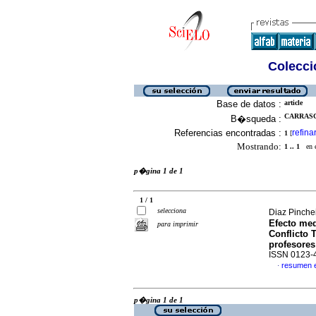
Colecció
Base de datos :
article
CARRASC
B�squeda :
Referencias encontradas :
refina
1
[
Mostrando:
1 .. 1
en el
p�gina 1 de 1
1 / 1
selecciona
Diaz Pinche
Efecto med
para imprimir
Conflicto 
profesores
ISSN 0123-
resumen 
·
p�gina 1 de 1