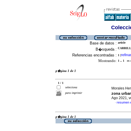
Colecció
Base de datos :
article
CARRILL
B�squeda :
Referencias encontradas :
refina
1
[
Mostrando:
1 .. 1
en el
p�gina 1 de 1
1 / 1
selecciona
Morales Her
para imprimir
zona urban
Ago 2021, v
resumen 
·
p�gina 1 de 1