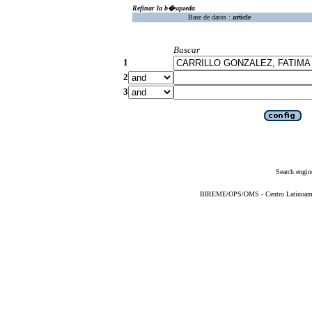
Refinar la b�squeda
Base de datos :
article
Buscar
1
2
3
Search engin
BIREME/OPS/OMS - Centro Latinoameric