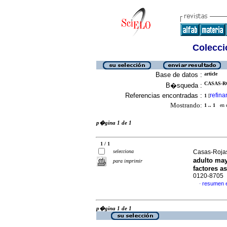
Colecció
Base de datos :
article
CASAS-RO
B�squeda :
Referencias encontradas :
refina
1
[
Mostrando:
1 .. 1
en el
p�gina 1 de 1
1 / 1
selecciona
Casas-Rojas,
adulto may
para imprimir
factores a
0120-8705
resumen 
·
p�gina 1 de 1