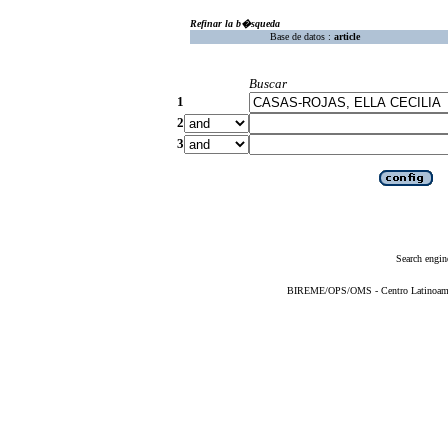
Refinar la b�squeda
Base de datos :
article
Buscar
1
2
3
Search engin
BIREME/OPS/OMS - Centro Latinoameric