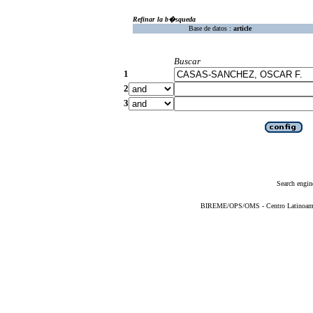
Refinar la b�squeda
Base de datos :
article
Buscar
1
2
3
Search engin
BIREME/OPS/OMS - Centro Latinoameric