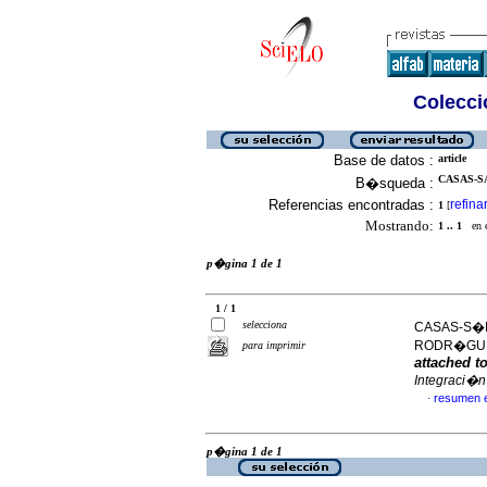
Colecció
Base de datos :
article
CASAS-SA
B�squeda :
Referencias encontradas :
refina
1
[
Mostrando:
1 .. 1
en el
p�gina 1 de 1
1 / 1
selecciona
CASAS-S�N
RODR�GUE
para imprimir
attached t
Integraci�n
resumen 
·
p�gina 1 de 1