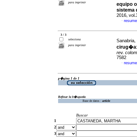
para imprimir
equipo o
sistema 
2016, vol
resume
·
3 / 3
selecciona
Sanabria,
para imprimir
cirug�a:
rev. colomb
7582
resume
·
p�gina 1 de 1
Refinar la b�squeda
Base de datos :
article
Buscar
1
2
3