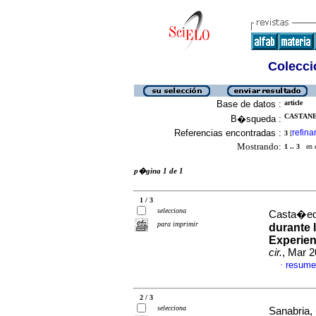
Colecció
Base de datos :
article
CASTANE
B�squeda :
Referencias encontradas :
refina
3
[
Mostrando:
1 .. 3
en el
p�gina 1 de 1
1 / 3
selecciona
Casta�eda
para imprimir
durante 
Experien
cir.
, Mar 2
resume
·
2 / 3
selecciona
Sanabria,