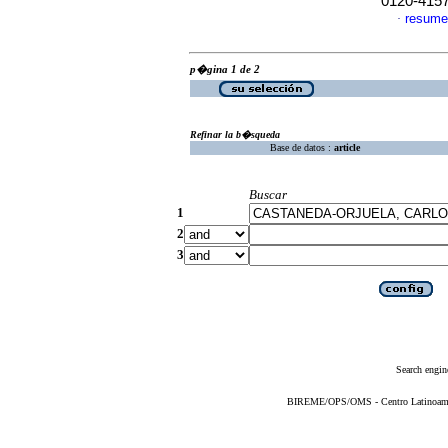
0120-415
resume
·
p�gina 1 de 2
Refinar la b�squeda
Base de datos :
article
Buscar
1
2
3
Search engin
BIREME/OPS/OMS - Centro Latinoameric