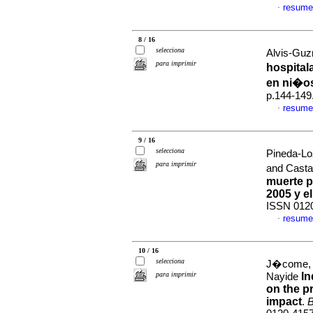
resume
·
8 / 16
selecciona
Alvis-Guz
para imprimir
hospital
en ni�o
p.144-149
resume
·
9 / 16
selecciona
Pineda-Lo
para imprimir
and Casta
muerte p
2005 y e
ISSN 012
resume
·
10 / 16
selecciona
J�come, �
para imprimir
In
Nayide
on the p
impact
.
B