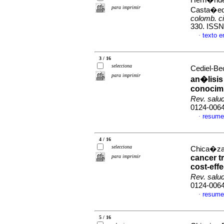
Hern�ndez
para imprimir
Casta�eda
colomb. ci
330. ISSN
texto 
·
3 / 16
selecciona
Cediel-Bec
para imprimir
an�lisis
conocimi
Rev. salu
0124-006
resume
·
4 / 16
selecciona
Chica�za-B
para imprimir
cancer t
cost-eff
Rev. salu
0124-006
resume
·
5 / 16