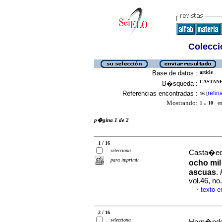
Colecció
Base de datos :
article
CASTANE
B�squeda :
Referencias encontradas :
refin
16
[
Mostrando:
1 .. 10
en 
p�gina 1 de 2
1 / 16
selecciona
Casta�eda
para imprimir
ocho mil
ascuas
.
vol.46, n
texto 
·
2 / 16
selecciona