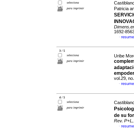
Castiblanc
selecciona
Patricia 
para imprimir
SERVIC
INNOVA
Dimens.e
1692-856
resume
·
3 / 5
selecciona
Uribe Mor
compleme
para imprimir
adaptaci
empoder
vol.29, n
resume
·
4 / 5
selecciona
Castiblanc
para imprimir
Psicolog
de su fo
Rev. P+L
resume
·