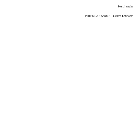
Search engin
BIREME/OPS/OMS - Centro Latinoameric