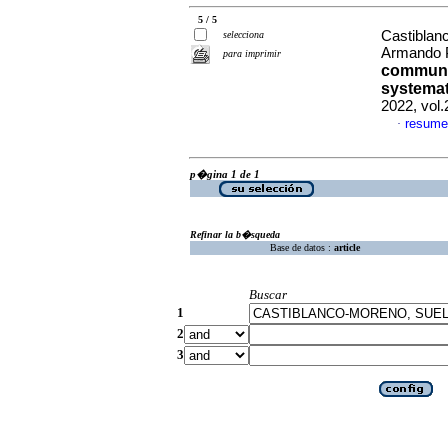
5 / 5
Castiblan
selecciona
Armando 
para imprimir
communit
systemati
2022, vol.
resume
·
p�gina 1 de 1
Refinar la b�squeda
Base de datos :
article
Buscar
1
2
3