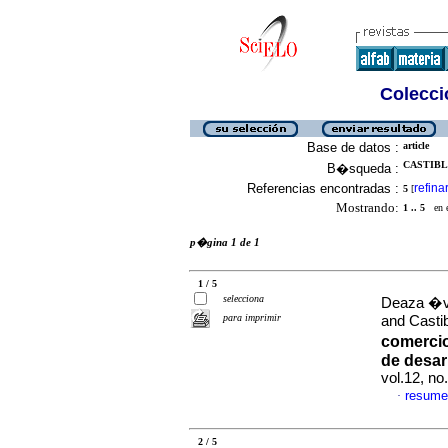
Colecció
Base de datos :
article
CASTIBL
B�squeda :
Referencias encontradas :
refina
5
[
Mostrando:
1 .. 5
en el
p�gina 1 de 1
1 / 5
selecciona
Deaza �vi
para imprimir
and Casti
comercio
de desar
vol.12, n
resume
·
2 / 5