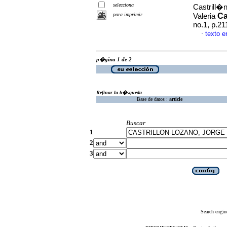
selecciona
Castrill�
para imprimir
Ca
Valeria
no.1, p.2
texto 
·
p�gina 1 de 2
Refinar la b�squeda
Base de datos :
article
Buscar
1
2
3
Search engin