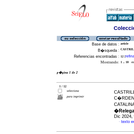
Colecció
Base de datos :
article
CASTRIL
B�squeda :
Referencias encontradas :
refin
12
[
Mostrando:
1 .. 10
en 
p�gina 1 de 2
1 / 12
selecciona
CASTRIL
para imprimir
C�RDENA
CATALIN
�Relegad
Dic 2024,
texto 
·