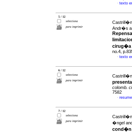
texto e
·
5 / 12
selecciona
Castrill�
para imprimir
Andr�s an
Repensan
limitaci
cirug�a 
no.4, p.8
texto 
·
6 / 12
selecciona
Castrill�
para imprimir
present
colomb. ci
7582
resume
·
7 / 12
selecciona
Castrill�
para imprimir
�ngel and
cond�n d