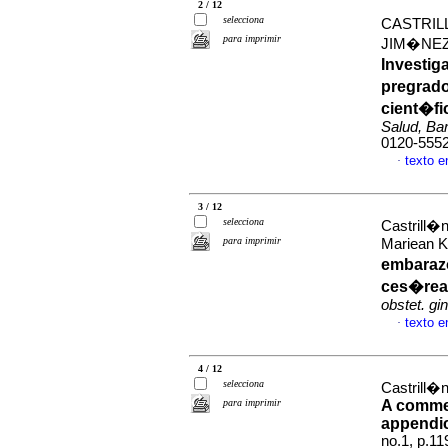
2 / 12
selecciona
CASTRIL
para imprimir
JIM�NEZ
Investig
pregrado
cient�fi
Salud, Bar
0120-555
texto 
·
3 / 12
selecciona
Castrill�
para imprimir
Mariean K
embarazo
ces�rea:
obstet. gi
texto 
·
4 / 12
selecciona
Castrill�
para imprimir
A commen
appendic
no.1, p.1