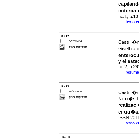
capilari
enteroa
no.1, p.1
texto 
·
8 / 12
selecciona
Castrill�
para imprimir
Giseth an
enterocu
y el esta
no.2, p.2
resume
·
9 / 12
selecciona
Castrill�
para imprimir
Nicol�s
realizac
cirug�a
ISSN 201
texto 
·
10 / 12