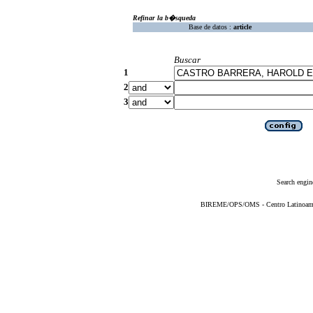
Refinar la b�squeda
Base de datos :
article
Buscar
1
2
3
Search engin
BIREME/OPS/OMS - Centro Latinoameric