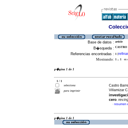
Colecció
Base de datos :
article
CASTRO 
B�squeda :
Referencias encontradas :
refina
1
[
Mostrando:
1 .. 1
en el
p�gina 1 de 1
1 / 1
Castro Barr
selecciona
Villamizar 
para imprimir
investiga
cero
.
rev.in
resumen 
·
p�gina 1 de 1