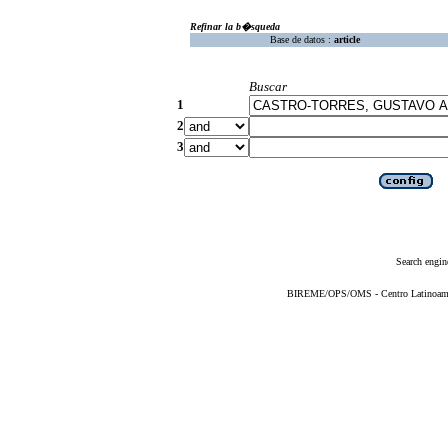
Refinar la b�squeda
Base de datos :
article
Buscar
1
2
3
Search engin
BIREME/OPS/OMS - Centro Latinoameric