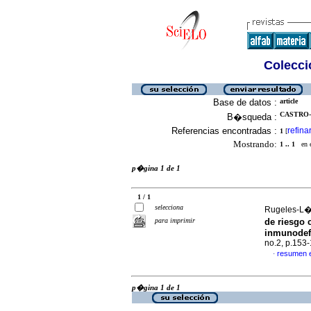
Colecció
Base de datos :
article
CASTRO-
B�squeda :
Referencias encontradas :
refina
1
[
Mostrando:
1 .. 1
en el
p�gina 1 de 1
1 / 1
selecciona
Rugeles-L�p
para imprimir
de riesgo 
inmunodef
no.2, p.153
resumen 
·
p�gina 1 de 1