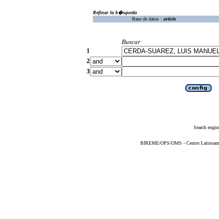
Refinar la b�squeda
Base de datos :
article
Buscar
1
2
3
Search engin
BIREME/OPS/OMS - Centro Latinoameric