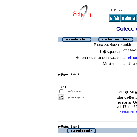
Colecció
Base de datos :
article
CERDA-S
B�squeda :
Referencias encontradas :
refina
1
[
Mostrando:
1 .. 1
en el
p�gina 1 de 1
1 / 1
selecciona
Cerd�-Su�re
atenci�n a
para imprimir
hospital G
vol.17, no.
resumen 
·
p�gina 1 de 1