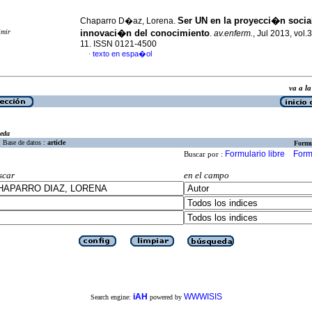
Ser UN en la proyecci�n social
Chaparro D�az, Lorena.
imir
innovaci�n del conocimiento
.
av.enferm.
, Jul 2013, vol.3
11. ISSN 0121-4500
texto en espa�ol
·
va a 
eda
Base de datos :
article
Formu
Formulario libre
Form
Buscar por :
scar
en el campo
iAH
WWWISIS
Search engine:
powered by