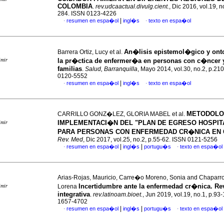
COLOMBIA
.
rev.udcaactual.divulg.cient.
, Dic 2016, vol.19, n
284. ISSN 0123-4226
|
resumen en espa�ol
ingl�s
texto en espa�ol
·
·
An�lisis epistemol�gico y ont
Barrera Ortiz, Lucy et al.
imir
la pr�ctica de enfermer�a en personas con c�ncer 
familias
.
Salud, Barranquilla
, Mayo 2014, vol.30, no.2, p.21
0120-5552
|
resumen en espa�ol
ingl�s
texto en espa�ol
·
·
METODOLO
CARRILLO GONZ�LEZ, GLORIA MABEL et al.
IMPLEMENTACI�N DEL "PLAN DE EGRESO HOSPIT
imir
PARA PERSONAS CON ENFERMEDAD CR�NICA EN
Rev. Med
, Dic 2017, vol.25, no.2, p.55-62. ISSN 0121-5256
|
|
resumen en espa�ol
ingl�s
portugu�s
texto en espa�ol
·
·
Arias-Rojas, Mauricio, Carre�o Moreno, Sonia and Chapar
Incertidumbre ante la enfermedad cr�nica. R
imir
Lorena
integrativa
.
rev.latinoam.bioet.
, Jun 2019, vol.19, no.1, p.93
1657-4702
|
|
resumen en espa�ol
ingl�s
portugu�s
texto en espa�ol
·
·