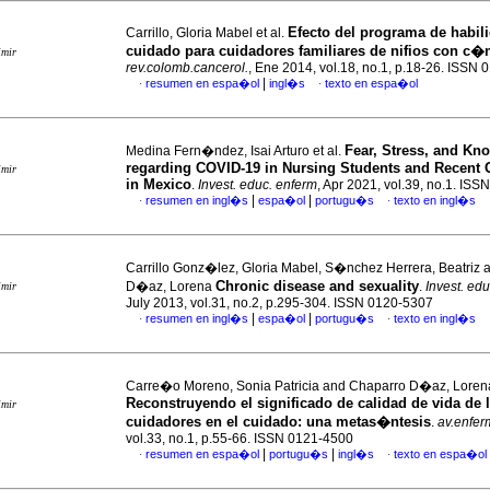
Efecto del programa de habil
Carrillo, Gloria Mabel et al.
cuidado para cuidadores familiares de nifios con c�
imir
rev.colomb.cancerol.
, Ene 2014, vol.18, no.1, p.18-26. ISSN
|
resumen en espa�ol
ingl�s
texto en espa�ol
·
·
Fear, Stress, and Kn
Medina Fern�ndez, Isai Arturo et al.
regarding COVID-19 in Nursing Students and Recent 
imir
in Mexico
.
Invest. educ. enferm
, Apr 2021, vol.39, no.1. IS
|
|
resumen en ingl�s
espa�ol
portugu�s
texto en ingl�s
·
·
Carrillo Gonz�lez, Gloria Mabel, S�nchez Herrera, Beatriz
Chronic disease and sexuality
D�az, Lorena
.
Invest. ed
imir
July 2013, vol.31, no.2, p.295-304. ISSN 0120-5307
|
|
resumen en ingl�s
espa�ol
portugu�s
texto en ingl�s
·
·
Carre�o Moreno, Sonia Patricia and Chaparro D�az, Loren
Reconstruyendo el significado de calidad de vida de 
imir
cuidadores en el cuidado
:
una metas�ntesis
.
av.enfer
vol.33, no.1, p.55-66. ISSN 0121-4500
|
|
resumen en espa�ol
portugu�s
ingl�s
texto en espa�ol
·
·