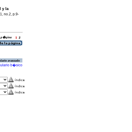
 y la
1, no.2, p.9-
la p�gina
lario avanzado
ulario b�sico