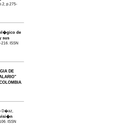
o.2, p.275-
ol�gico de
y sus
0-216. ISSN
GIA DE
ALARIO"
 COLOMBIA
.
ro D�az,
evisi�n
-106. ISSN