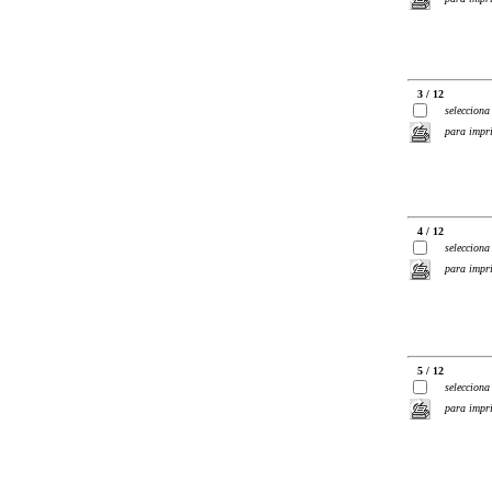
3 / 12
selecciona
para impr
4 / 12
selecciona
para impr
5 / 12
selecciona
para impr