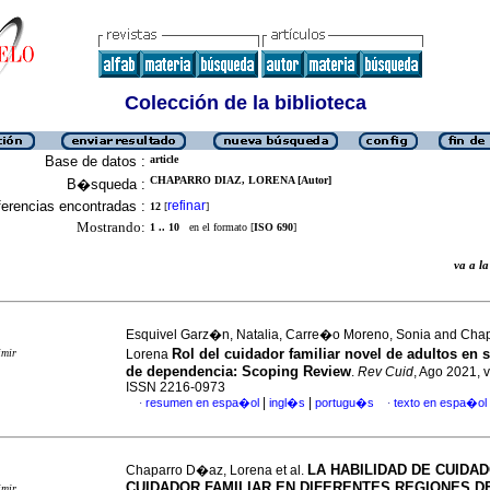
Colección de la biblioteca
Base de datos :
article
CHAPARRO DIAZ, LORENA [Autor]
B�squeda :
erencias encontradas :
refinar
12
[
]
Mostrando:
1 .. 10
en el formato [
ISO 690
]
va a 
Esquivel Garz�n, Natalia, Carre�o Moreno, Sonia and Cha
Rol del cuidador familiar novel de adultos en 
imir
Lorena
de dependencia: Scoping Review
.
Rev Cuid
, Ago 2021, v
ISSN 2216-0973
|
|
resumen en espa�ol
ingl�s
portugu�s
texto en espa�ol
·
·
LA HABILIDAD DE CUIDA
Chaparro D�az, Lorena et al.
CUIDADOR FAMILIAR EN DIFERENTES REGIONES D
imir