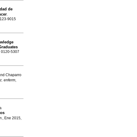
idad de
ncer
.
 0123-9015
owledge
Graduates
SN 0120-5307
 and Chaparro
uc. enferm
,
a
los
m.
, Ene 2015,