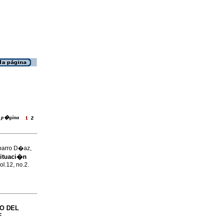
la p�gina
parro D�az,
situaci�n
ol.12, no.2.
DO DEL
E