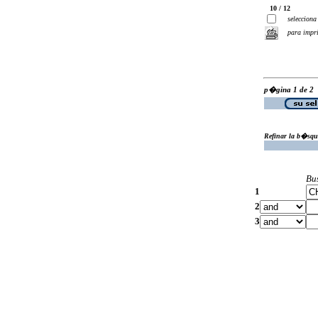
10 / 12
selecciona
para impr
p�gina 1 de 2
Refinar la b�squ
Bu
1
2
3