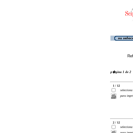
Ref
p�gina 1 de 2
1 / 12
selecciona
para impr
2 / 12
selecciona
para impr