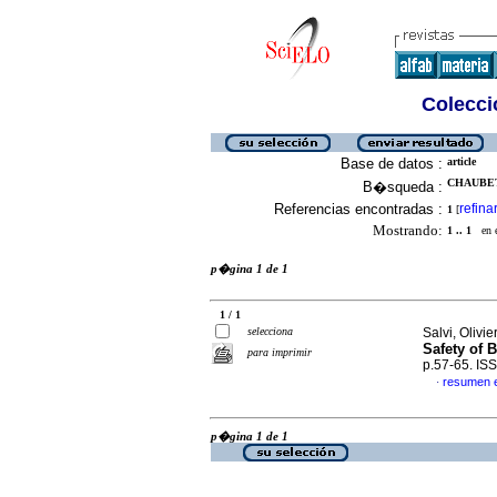
Colecció
Base de datos :
article
CHAUBET,
B�squeda :
Referencias encontradas :
refina
1
[
Mostrando:
1 .. 1
en el
p�gina 1 de 1
1 / 1
selecciona
Salvi, Olivi
Safety of 
para imprimir
p.57-65. IS
resumen 
·
p�gina 1 de 1