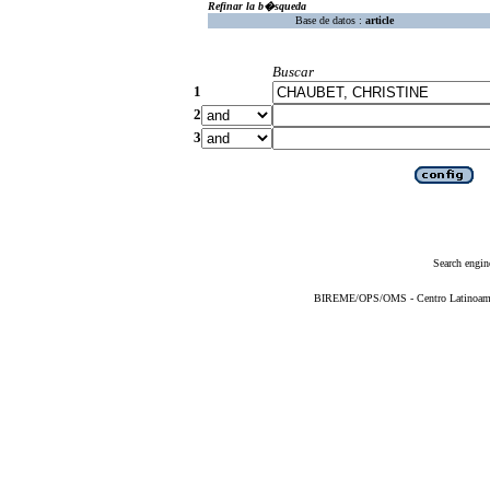
Refinar la b�squeda
Base de datos :
article
Buscar
1
2
3
Search engin
BIREME/OPS/OMS - Centro Latinoameric