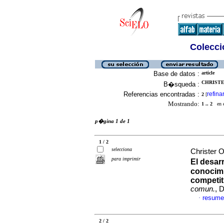
Colecció
Base de datos :
article
CHRISTE
B�squeda :
Referencias encontradas :
refina
2
[
Mostrando:
1 .. 2
en el
p�gina 1 de 1
1 / 2
selecciona
Christer 
para imprimir
El desar
conocimi
competit
comun.
, 
resume
·
2 / 2