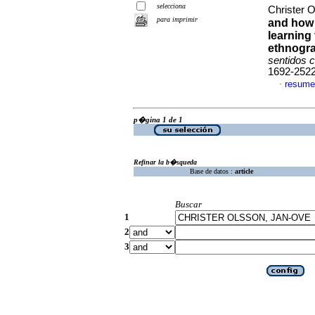
selecciona
Christer 
para imprimir
and how t
learning
ethnogra
sentidos 
1692-252
resume
·
p�gina 1 de 1
Refinar la b�squeda
Base de datos :
article
Buscar
1
2
3