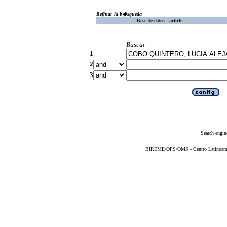
Refinar la b�squeda
Base de datos :
article
Buscar
1
2
3
Search engin
BIREME/OPS/OMS - Centro Latinoameric