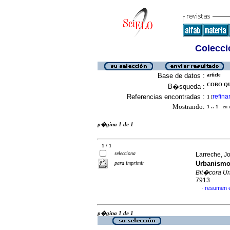
Colecció
Base de datos :
article
COBO QU
B�squeda :
Referencias encontradas :
refina
1
[
Mostrando:
1 .. 1
en el
p�gina 1 de 1
1 / 1
selecciona
Larreche, J
Urbanismo 
para imprimir
Bit�cora Urb
7913
resumen 
·
p�gina 1 de 1