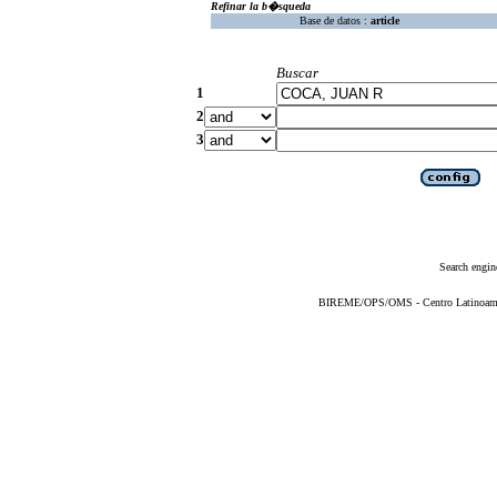
Refinar la b�squeda
Base de datos :
article
Buscar
1
2
3
Search engin
BIREME/OPS/OMS - Centro Latinoameric