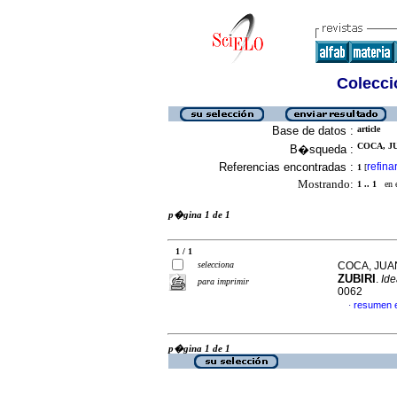
Colecció
Base de datos :
article
COCA, JU
B�squeda :
Referencias encontradas :
refina
1
[
Mostrando:
1 .. 1
en el
p�gina 1 de 1
1 / 1
selecciona
COCA, JUA
ZUBIRI
.
Ide
para imprimir
0062
resumen 
·
p�gina 1 de 1