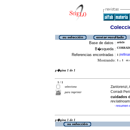
Colecció
Base de datos :
article
CORRADI 
B�squeda :
Referencias encontradas :
refina
1
[
Mostrando:
1 .. 1
en el
p�gina 1 de 1
1 / 1
Zanlorenzi, 
selecciona
Corradi Peri
para imprimir
cuidados d
rev.latinoam
resumen 
·
p�gina 1 de 1