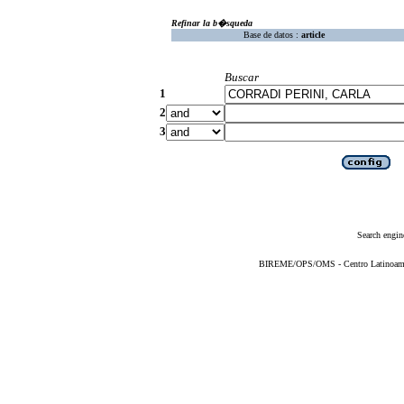
Refinar la b�squeda
Base de datos :
article
Buscar
1
2
3
Search engin
BIREME/OPS/OMS - Centro Latinoameric