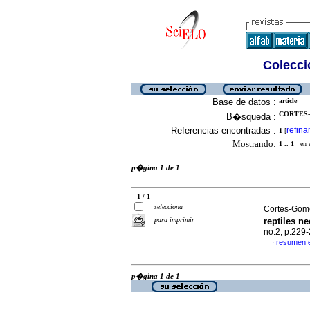
Colecció
Base de datos :
article
CORTES-
B�squeda :
Referencias encontradas :
refina
1
[
Mostrando:
1 .. 1
en el
p�gina 1 de 1
1 / 1
selecciona
Cortes-Gome
para imprimir
reptiles ne
no.2, p.229
resumen 
·
p�gina 1 de 1