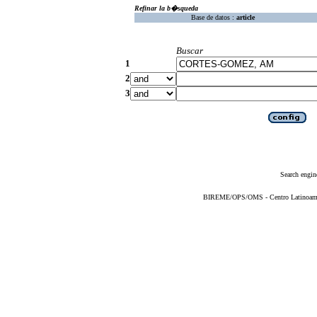
Refinar la b�squeda
Base de datos :
article
Buscar
1
2
3
Search engin
BIREME/OPS/OMS - Centro Latinoameric