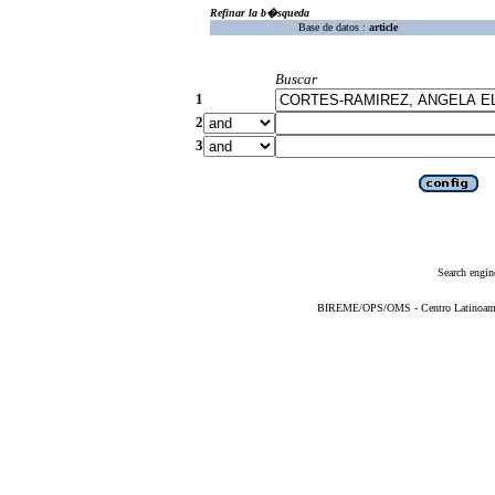
Refinar la b�squeda
Base de datos :
article
Buscar
1
2
3
Search engin
BIREME/OPS/OMS - Centro Latinoameric