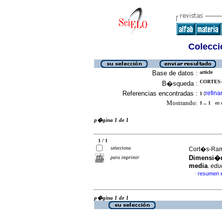
Colecció
Base de datos :
article
CORTES-
B�squeda :
Referencias encontradas :
refina
1
[
Mostrando:
1 .. 1
en el
p�gina 1 de 1
1 / 1
selecciona
Cort�s-Ram
Dimensi�n
para imprimir
media
.
edu
resumen 
·
p�gina 1 de 1