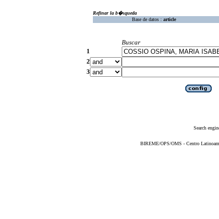
Refinar la b�squeda
Base de datos :
article
Buscar
1
2
3
Search engin
BIREME/OPS/OMS - Centro Latinoameric