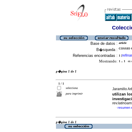
Colecció
Base de datos :
article
COSSIO O
B�squeda :
Referencias encontradas :
refina
1
[
Mostrando:
1 .. 1
en el
p�gina 1 de 1
1 / 1
selecciona
Jaramillo Ar
para imprimir
utilizan l
investigac
rev.latinoam
resumen 
·
p�gina 1 de 1