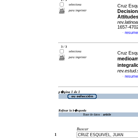
selecciona
Cruz Esqu
para imprimir
Decision
Attitude
rev.latino
1657-470
resume
·
3 / 3
selecciona
Cruz Esqu
para imprimir
medioamb
integral
rev.estud.
resume
·
p�gina 1 de 1
Refinar la b�squeda
Base de datos :
article
Buscar
1