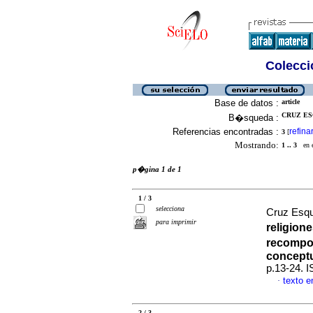
Colecció
Base de datos :
article
CRUZ ESQ
B�squeda :
Referencias encontradas :
refina
3
[
Mostrando:
1 .. 3
en el
p�gina 1 de 1
1 / 3
selecciona
Cruz Esqu
para imprimir
religion
recompos
concept
p.13-24. 
texto 
·
2 / 3