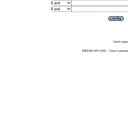
2
3
Search engin
BIREME/OPS/OMS - Centro Latinoameric