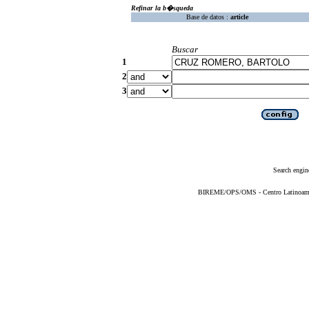
Refinar la b�squeda
Base de datos :
article
Buscar
1
2
3
Search engin
BIREME/OPS/OMS - Centro Latinoameric