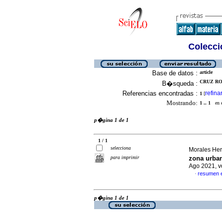
Colecció
Base de datos :
article
CRUZ RO
B�squeda :
Referencias encontradas :
refina
1
[
Mostrando:
1 .. 1
en el
p�gina 1 de 1
1 / 1
selecciona
Morales Her
para imprimir
zona urban
Ago 2021, v
resumen 
·
p�gina 1 de 1