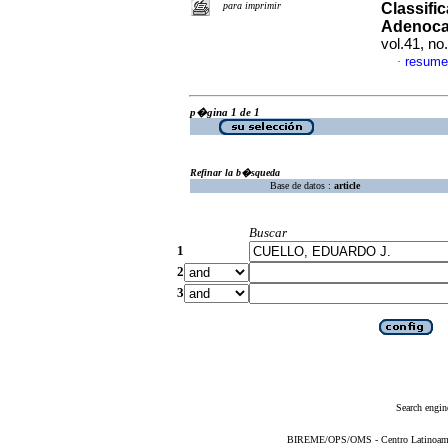
para imprimir
Classifi
Adenoca
vol.41, n
resume
·
p�gina 1 de 1
Refinar la b�squeda
Base de datos :
article
Buscar
1
2
3
Search engin
BIREME/OPS/OMS - Centro Latinoameric