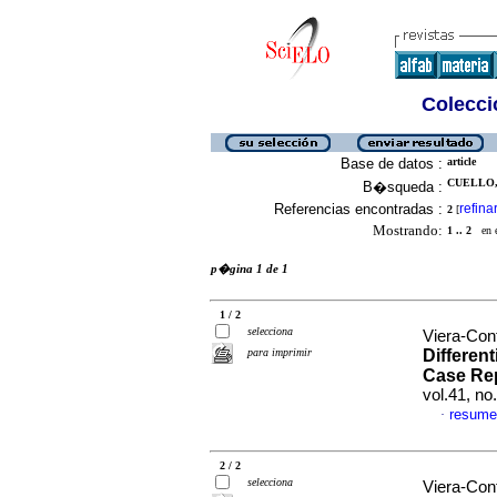
Colecció
Base de datos :
article
CUELLO, 
B�squeda :
Referencias encontradas :
refina
2
[
Mostrando:
1 .. 2
en el
p�gina 1 de 1
1 / 2
selecciona
Viera-Con
para imprimir
Different
Case Re
vol.41, n
resume
·
2 / 2
selecciona
Viera-Con