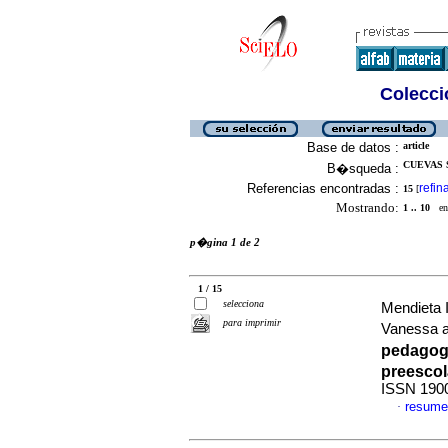
Colecció
Base de datos :
article
CUEVAS S
B�squeda :
Referencias encontradas :
refin
15
[
Mostrando:
1 .. 10
en 
p�gina 1 de 2
1 / 15
selecciona
Mendieta 
para imprimir
Vanessa 
pedagog�
preescol
ISSN 190
resume
·