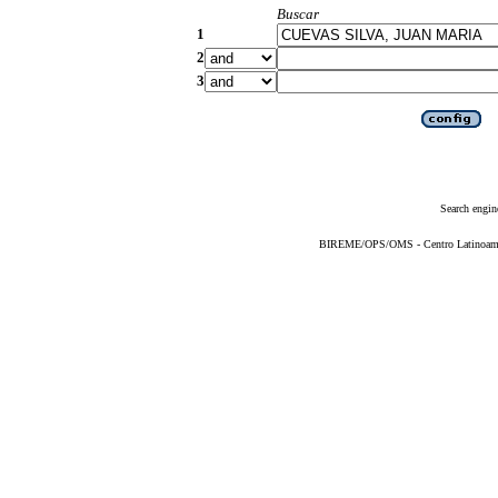
Buscar
1
2
3
Search engin
BIREME/OPS/OMS - Centro Latinoameric