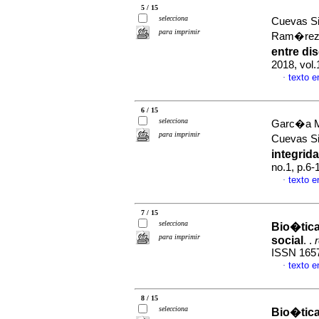
5 / 15
selecciona
Cuevas Si
para imprimir
Ram�rez 
entre di
2018, vol.
texto 
·
6 / 15
selecciona
Garc�a Ma
para imprimir
Cuevas S
integrid
no.1, p.6
texto 
·
7 / 15
selecciona
Bio�tic
para imprimir
social
. .
ISSN 165
texto 
·
8 / 15
selecciona
Bio�tic