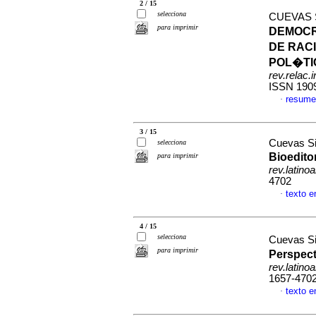
2 / 15
selecciona
CUEVAS 
para imprimir
DEMOCR
DE RAC
POL�TI
rev.relac.i
ISSN 190
resume
·
3 / 15
Cuevas Si
selecciona
Bioeditor
para imprimir
rev.latino
4702
texto 
·
4 / 15
selecciona
Cuevas Si
para imprimir
Perspect
rev.latino
1657-470
texto 
·