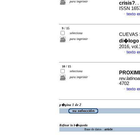
para imprimir
crisis?
. .
ISSN 165
texto 
·
9 / 15
selecciona
CUEVAS 
para imprimir
di�logo i
2016, vol.
texto 
·
10 / 15
selecciona
PROXIM
para imprimir
rev.latino
4702
texto 
·
p�gina 1 de 2
Refinar la b�squeda
Base de datos :
article