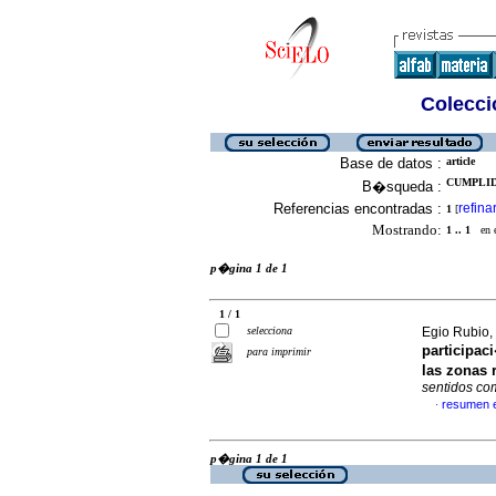
Colecció
Base de datos :
article
CUMPLID
B�squeda :
Referencias encontradas :
refina
1
[
Mostrando:
1 .. 1
en el
p�gina 1 de 1
1 / 1
selecciona
Egio Rubio, 
participac
para imprimir
las zonas 
sentidos co
resumen 
·
p�gina 1 de 1