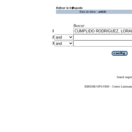
Refinar la b�squeda
Base de datos :
article
Buscar
1
2
3
Search engin
BIREME/OPS/OMS - Centro Latinoameric