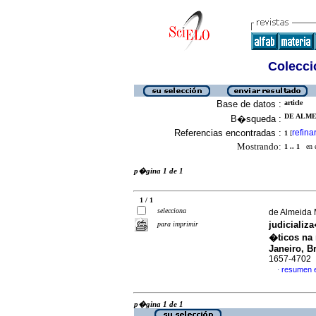
Colecció
Base de datos :
article
DE ALME
B�squeda :
Referencias encontradas :
refina
1
[
Mostrando:
1 .. 1
en el
p�gina 1 de 1
1 / 1
selecciona
de Almeida 
judiciali
para imprimir
�ticos na
Janeiro, Br
1657-4702
resumen 
·
p�gina 1 de 1