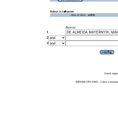
Refinar la b�squeda
Base de datos :
article
Buscar
1
2
3
Search engin
BIREME/OPS/OMS - Centro Latinoameric