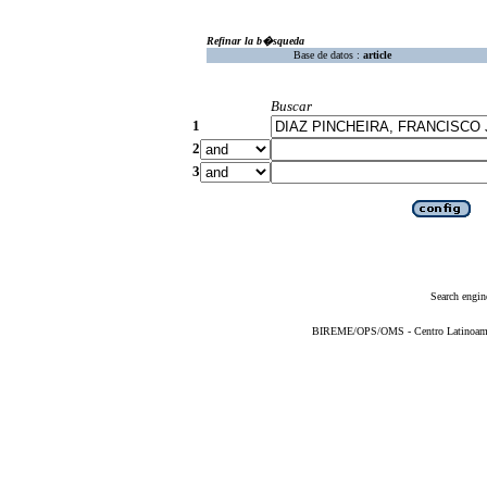
Refinar la b�squeda
Base de datos :
article
Buscar
1
2
3
Search engin
BIREME/OPS/OMS - Centro Latinoameric