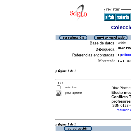
Colecció
Base de datos :
article
DIAZ PIN
B�squeda :
Referencias encontradas :
refina
1
[
Mostrando:
1 .. 1
en el
p�gina 1 de 1
1 / 1
selecciona
Diaz Pinche
Efecto med
para imprimir
Conflicto 
profesores
ISSN 0123-
resumen 
·
p�gina 1 de 1