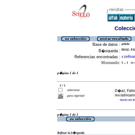
Colecció
Base de datos :
article
DIAZ, FA
B�squeda :
Referencias encontradas :
refina
1
[
Mostrando:
1 .. 1
en el
p�gina 1 de 1
1 / 1
selecciona
D�az, Fabi
rev.latinoam
para imprimir
texto en 
·
p�gina 1 de 1
Refinar la b�squeda