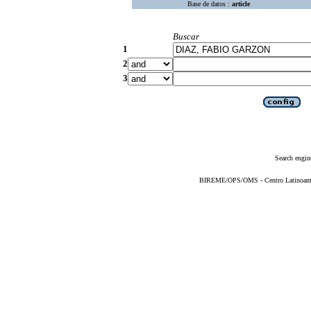
Base de datos :
article
Buscar
1
2
3
Search engin
BIREME/OPS/OMS - Centro Latinoameric