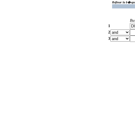
Refinar la b�squ
Bu
1
2
3