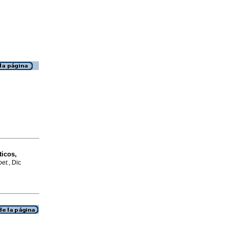
icos,
oet.
, Dic