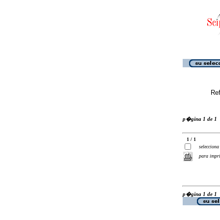
Ref
p�gina 1 de 1
1 / 1
selecciona
para impr
p�gina 1 de 1