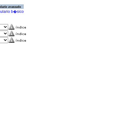
lario avanzado
ulario b�sico