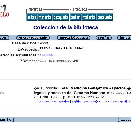
Colección de la biblioteca
Base de datos :
article
DIAZ-BELTRAN, LETICIA [Autor]
B�squeda :
erencias encontradas :
refinar
1
[
]
Mostrando:
1 .. 1
en el formato [
ISO 690
]
Medicina Gen�mica Aspectos �t
�vila, Rodolfo E. et al.
legales y sociales del Genoma Humano
.
rev.latinoam.bi
imir
2011, vol.11, no.2, p.18-21. ISSN 1657-4702
|
|
resumen en espa�ol
ingl�s
portugu�s
texto en espa�ol
·
·