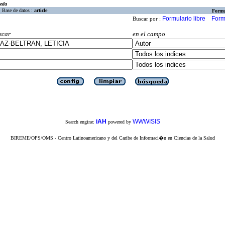
eda
Base de datos :
article
Formu
Formulario libre
Form
Buscar por :
scar
en el campo
iAH
WWWISIS
Search engine:
powered by
BIREME/OPS/OMS - Centro Latinoamericano y del Caribe de Informaci�n en Ciencias de la Salud