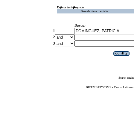
Refinar la b�squeda
Base de datos :
article
Buscar
1
2
3
Search engin
BIREME/OPS/OMS - Centro Latinoameric