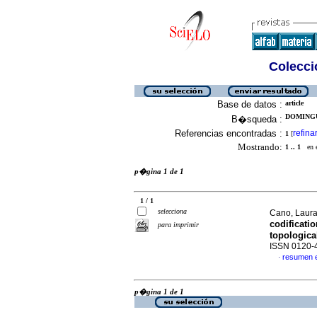
Colecció
Base de datos :
article
DOMINGUE
B�squeda :
Referencias encontradas :
refina
1
[
Mostrando:
1 .. 1
en el
p�gina 1 de 1
1 / 1
selecciona
Cano, Laur
codificatio
para imprimir
topological
ISSN 0120-
resumen 
·
p�gina 1 de 1