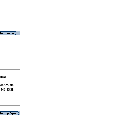
ural
iento del
9-446. ISSN