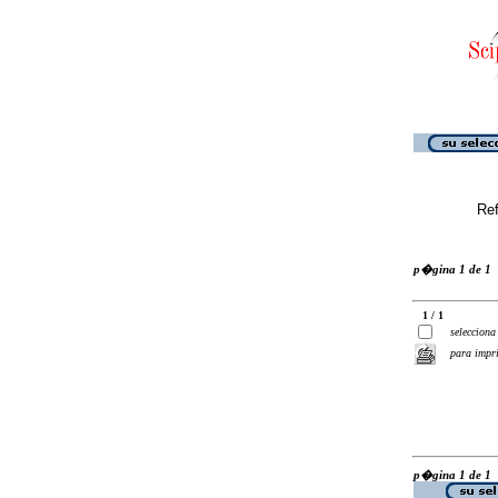
Ref
p�gina 1 de 1
1 / 1
selecciona
para impr
p�gina 1 de 1