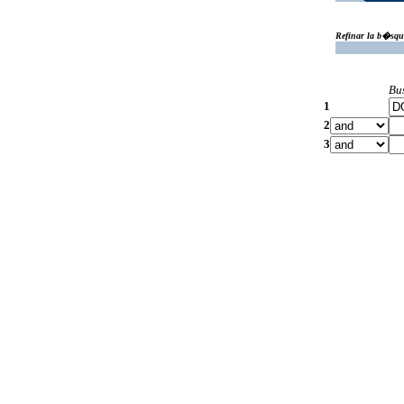
Refinar la b�squ
Bu
1
2
3