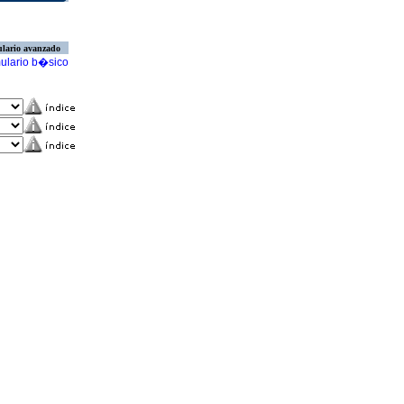
lario avanzado
ulario b�sico