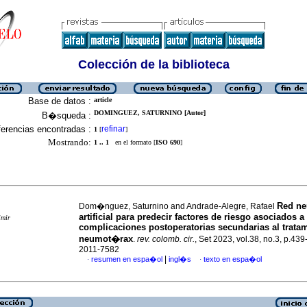
Colección de la biblioteca
Base de datos :
article
DOMINGUEZ, SATURNINO [Autor]
B�squeda :
erencias encontradas :
refinar
1
[
]
Mostrando:
1 .. 1
en el formato [
ISO 690
]
Red ne
Dom�nguez, Saturnino and Andrade-Alegre, Rafael
artificial para predecir factores de riesgo asociados a
imir
complicaciones postoperatorias secundarias al tratam
neumot�rax
.
rev. colomb. cir.
, Set 2023, vol.38, no.3, p.43
2011-7582
|
resumen en espa�ol
ingl�s
texto en espa�ol
·
·