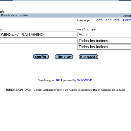
eda
Base de datos :
article
Formu
Formulario libre
Form
Buscar por :
scar
en el campo
iAH
WWWISIS
Search engine:
powered by
BIREME/OPS/OMS - Centro Latinoamericano y del Caribe de Informaci�n en Ciencias de la Salud