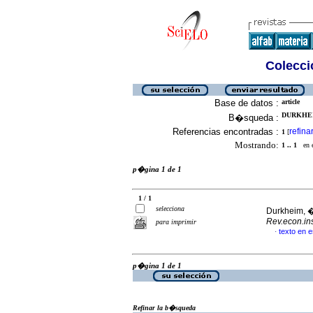
Colecció
Base de datos :
article
DURKHEI
B�squeda :
Referencias encontradas :
refina
1
[
Mostrando:
1 .. 1
en el
p�gina 1 de 1
1 / 1
selecciona
Durkheim, 
Rev.econ.ins
para imprimir
texto en 
·
p�gina 1 de 1
Refinar la b�squeda