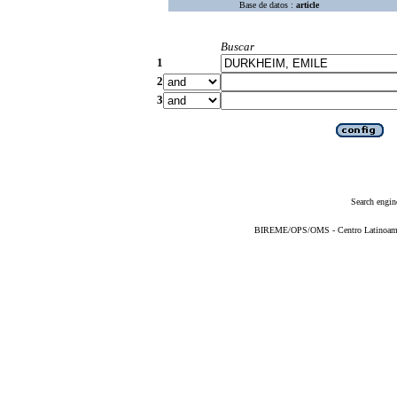
Base de datos :
article
Buscar
1
2
3
Search engin
BIREME/OPS/OMS - Centro Latinoameric