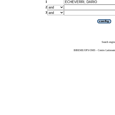
1
2
3
Search engin
BIREME/OPS/OMS - Centro Latinoameric