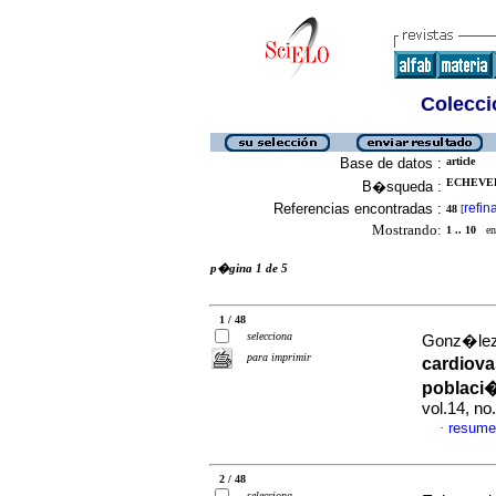
Colecció
Base de datos :
article
ECHEVERR
B�squeda :
Referencias encontradas :
refin
48
[
Mostrando:
1 .. 10
en 
p�gina 1 de 5
1 / 48
selecciona
Gonz�lez,
para imprimir
cardiova
poblaci�
vol.14, n
resume
·
2 / 48
selecciona