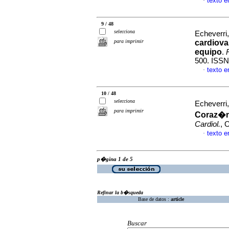
texto 
·
9 / 48
selecciona
Echeverr
para imprimir
cardiova
equipo
.
500. ISSN
texto 
·
10 / 48
selecciona
Echeverri
para imprimir
Coraz�n
Cardiol.
, 
texto 
·
p�gina 1 de 5
Refinar la b�squeda
Base de datos :
article
Buscar