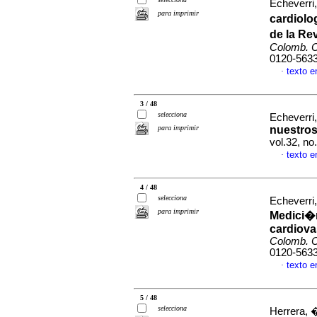
Echeverri
para imprimir
cardiolo
de la Re
Colomb. C
0120-563
texto 
·
3 / 48
selecciona
Echeverri
para imprimir
nuestros
vol.32, no
texto 
·
4 / 48
selecciona
Echeverri
para imprimir
Medici�n
cardiova
Colomb. C
0120-563
texto 
·
5 / 48
selecciona
Herrera, 