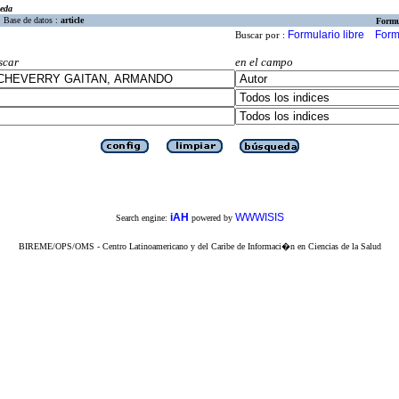
eda
Base de datos :
article
Formu
Formulario libre
Form
Buscar por :
scar
en el campo
iAH
WWWISIS
Search engine:
powered by
BIREME/OPS/OMS - Centro Latinoamericano y del Caribe de Informaci�n en Ciencias de la Salud