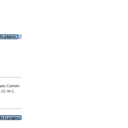
mper, Carmen
.12, no.1,