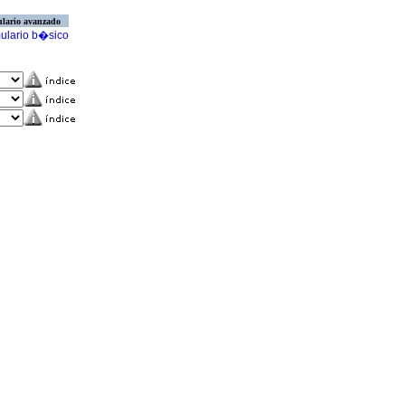
lario avanzado
ulario b�sico