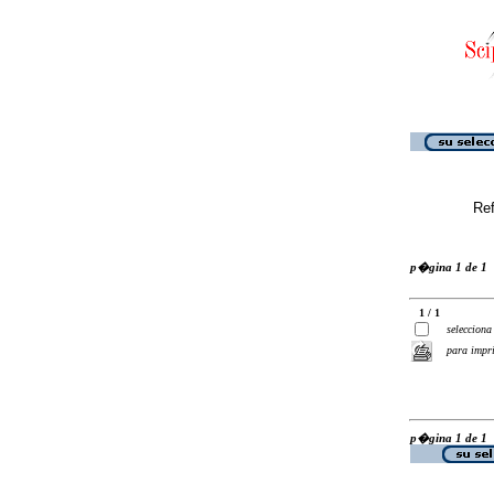
Ref
p�gina 1 de 1
1 / 1
selecciona
para impr
p�gina 1 de 1