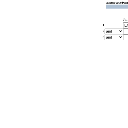
Refinar la b�squ
Bu
1
2
3