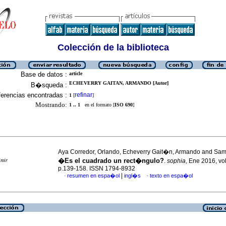
Colección de la biblioteca
Base de datos :
article
ECHEVERRY GAITAN, ARMANDO [Autor]
B�squeda :
erencias encontradas :
refinar
1
[
]
Mostrando:
1 .. 1
en el formato [
ISO 690
]
Aya Corredor, Orlando, Echeverry Gait�n, Armando and Sa
�Es el cuadrado un rect�ngulo?
imir
.
sophia
, Ene 2016, vol
p.139-158. ISSN 1794-8932
|
resumen en espa�ol
ingl�s
texto en espa�ol
·
·