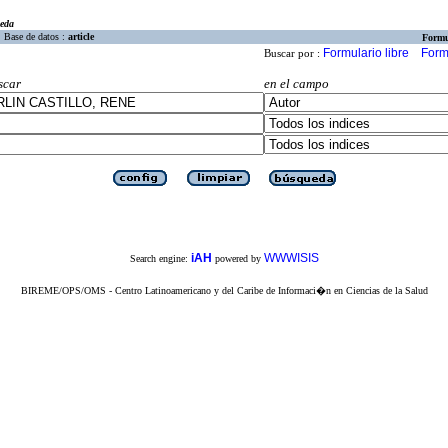
eda
Base de datos :
article
Formu
Formulario libre
Form
Buscar por :
scar
en el campo
iAH
WWWISIS
Search engine:
powered by
BIREME/OPS/OMS - Centro Latinoamericano y del Caribe de Informaci�n en Ciencias de la Salud