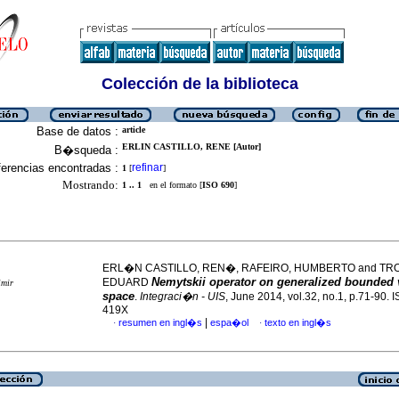
Colección de la biblioteca
Base de datos :
article
ERLIN CASTILLO, RENE [Autor]
B�squeda :
erencias encontradas :
refinar
1
[
]
Mostrando:
1 .. 1
en el formato [
ISO 690
]
ERL�N CASTILLO, REN�, RAFEIRO, HUMBERTO and TR
Nemytskii operator on generalized bounded 
EDUARD
imir
space
.
Integraci�n - UIS
, June 2014, vol.32, no.1, p.71-90.
419X
|
resumen en ingl�s
espa�ol
texto en ingl�s
·
·