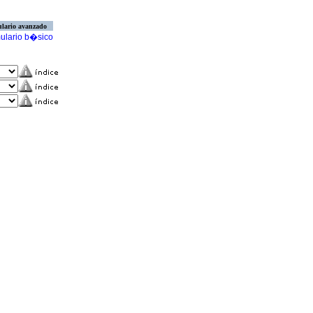
lario avanzado
ulario b�sico