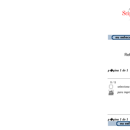
Ref
p�gina 1 de 1
1 / 1
selecciona
para impr
p�gina 1 de 1