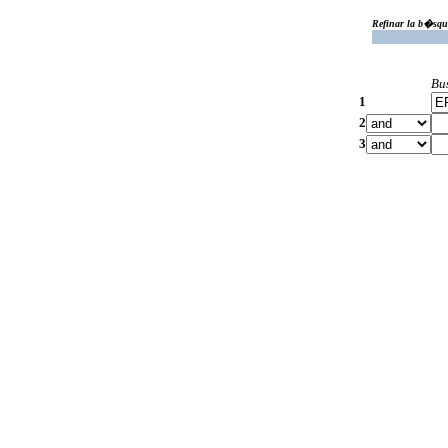
Refinar la b�squ
Bu
1
2
3