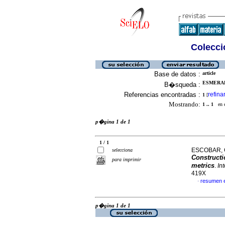
Colecció
Base de datos :
article
ESMERAL,
B�squeda :
Referencias encontradas :
refina
1
[
Mostrando:
1 .. 1
en el
p�gina 1 de 1
1 / 1
ESCOBAR, 
selecciona
Constructi
para imprimir
metrics
.
In
419X
resumen 
·
p�gina 1 de 1