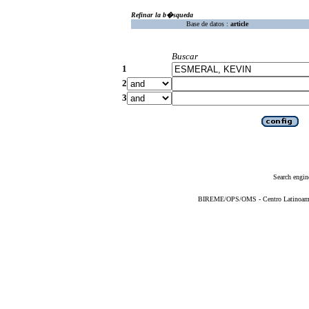
Refinar la b�squeda
Base de datos :
article
Buscar
1
2
3
Search engin
BIREME/OPS/OMS - Centro Latinoameric