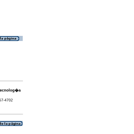
otecnolog�a
657-4702