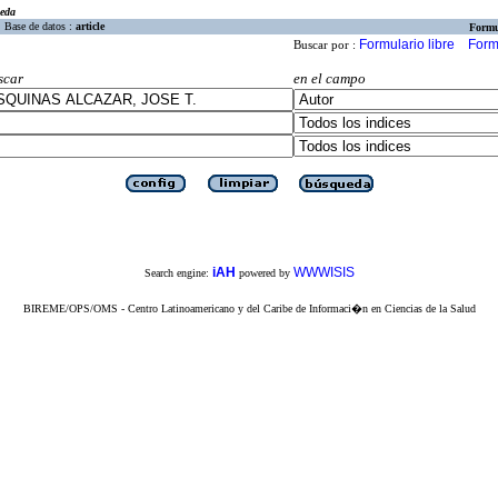
eda
Base de datos :
article
Formu
Formulario libre
Form
Buscar por :
scar
en el campo
iAH
WWWISIS
Search engine:
powered by
BIREME/OPS/OMS - Centro Latinoamericano y del Caribe de Informaci�n en Ciencias de la Salud