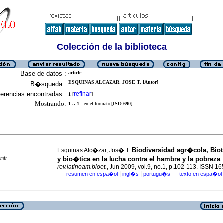
Colección de la biblioteca
Base de datos :
article
ESQUINAS ALCAZAR, JOSE T. [Autor]
B�squeda :
erencias encontradas :
refinar
1
[
]
Mostrando:
1 .. 1
en el formato [
ISO 690
]
Biodiversidad agr�cola, Bi
Esquinas Alc�zar, Jos� T.
imir
y bio�tica en la lucha contra el hambre y la pobreza
.
rev.latinoam.bioet.
, Jun 2009, vol.9, no.1, p.102-113. ISSN 1
|
|
resumen en espa�ol
ingl�s
portugu�s
texto en espa�ol
·
·