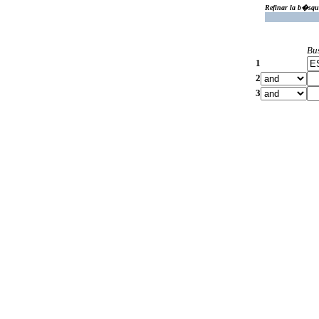
Refinar la b�squ
Bu
1
2
3