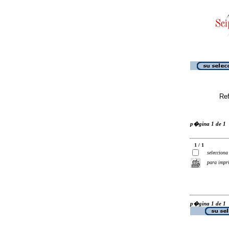
Ref
p�gina 1 de 1
1 / 1
selecciona
para impr
p�gina 1 de 1