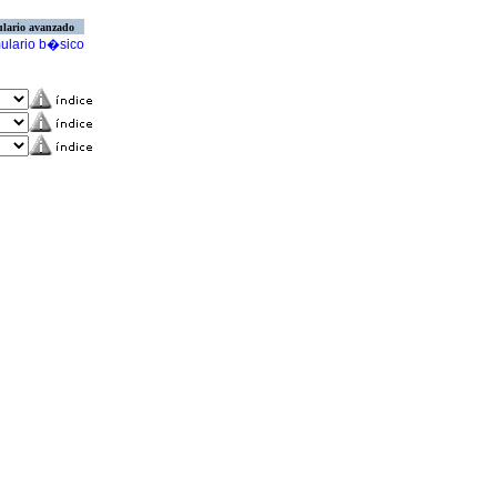
lario avanzado
ulario b�sico