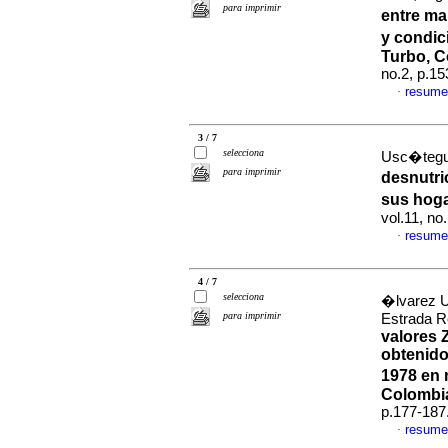
para imprimir
entre ma
y condi
Turbo, 
no.2, p.1
resume
·
3 / 7
selecciona
Usc�tegui
para imprimir
desnutri
sus hog
vol.11, no
resume
·
4 / 7
selecciona
�lvarez U
para imprimir
Estrada R
valores 
obtenido
1978 en 
Colombia
p.177-187
resume
·