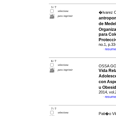
5 / 7
selecciona
�lvarez C
para imprimir
antropo
de Medel
Organiza
para Col
Protecci
no.1, p.3
resume
·
6 / 7
selecciona
OSSA GO
para imprimir
Vida Rel
Adolesc
con Asp
u Obesid
2014, vol
resume
·
7 / 7
selecciona
Pati�o Vil