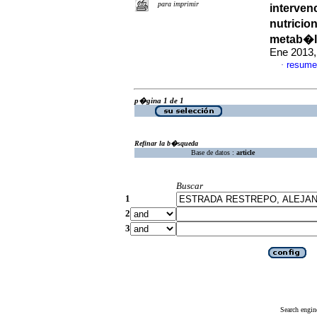
para imprimir
interven
nutrici
metab�l
Ene 2013,
resume
·
p�gina 1 de 1
Refinar la b�squeda
Base de datos :
article
Buscar
1
2
3
Search engin