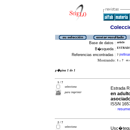
Colecció
Base de datos :
article
ESTRADA
B�squeda :
Referencias encontradas :
refina
7
[
Mostrando:
1 .. 7
en el
p�gina 1 de 1
1 / 7
selecciona
Estrada Re
para imprimir
en adult
asociad
ISSN 165
resume
·
2 / 7
selecciona
Usc�tegui