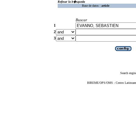
Refinar la b�squeda
Base de datos :
article
Buscar
1
2
3
Search engin
BIREME/OPS/OMS - Centro Latinoameric