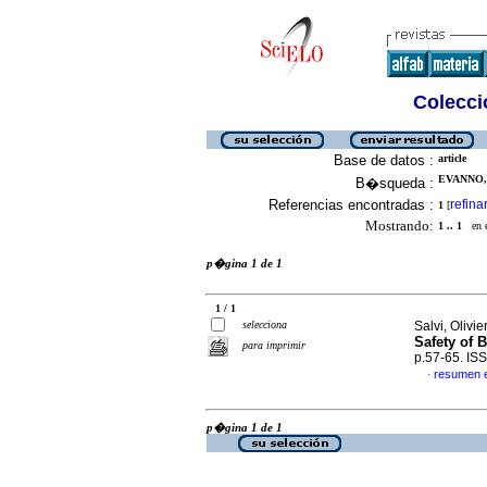
Colecció
Base de datos :
article
EVANNO, 
B�squeda :
Referencias encontradas :
refina
1
[
Mostrando:
1 .. 1
en el
p�gina 1 de 1
1 / 1
selecciona
Salvi, Olivi
Safety of 
para imprimir
p.57-65. IS
resumen 
·
p�gina 1 de 1