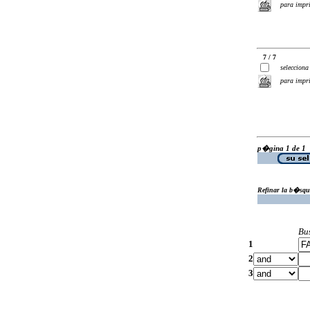
para impr
7 / 7
selecciona
para impr
p�gina 1 de 1
Refinar la b�squ
Bu
1
2
3