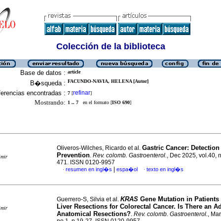
Colección de la biblioteca
Base de datos :
article
FACUNDO-NAVIA, HELENA [Autor]
B�squeda :
erencias encontradas :
refinar
7
[
]
Mostrando:
1 .. 7
en el formato [
ISO 690
]
Gastric Cancer: Detection
Oliveros-Wilches, Ricardo et al.
Prevention
.
Rev. colomb. Gastroenterol.
, Dec 2025, vol.40, 
imir
471. ISSN 0120-9957
|
resumen en ingl�s
espa�ol
texto en ingl�s
·
·
KRAS
Gene Mutation in Patients
Guerrero-S, Silvia et al.
Liver Resections for Colorectal Cancer. Is There an A
imir
Anatomical Resections?
.
Rev. colomb. Gastroenterol.
, Mar