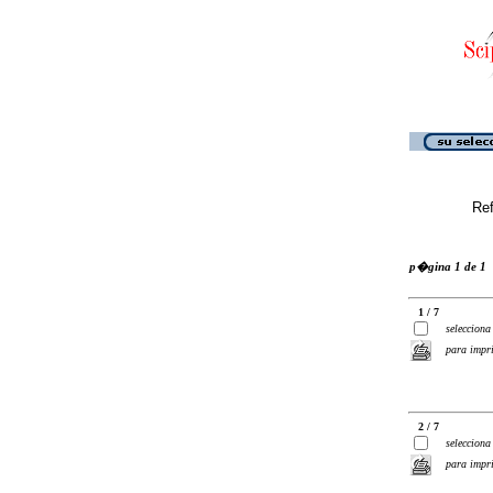
Ref
p�gina 1 de 1
1 / 7
selecciona
para impr
2 / 7
selecciona
para impr