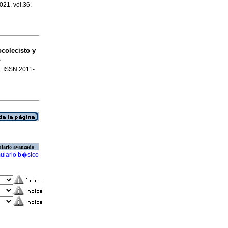
2021, vol.36,
ocolecisto y
o
5. ISSN 2011-
lario avanzado
ulario b�sico