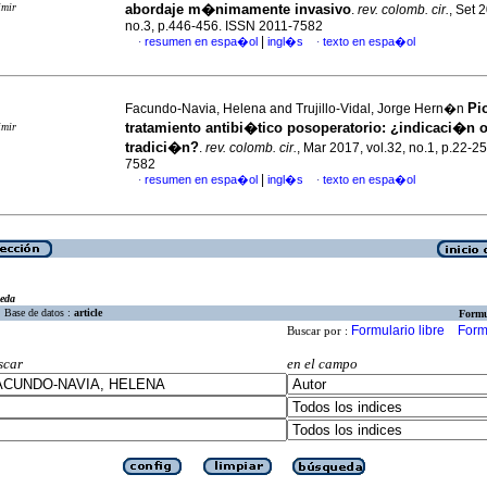
imir
abordaje m�nimamente invasivo
.
rev. colomb. cir.
, Set 
no.3, p.446-456. ISSN 2011-7582
|
resumen en espa�ol
ingl�s
texto en espa�ol
·
·
Pi
Facundo-Navia, Helena and Trujillo-Vidal, Jorge Hern�n
tratamiento antibi�tico posoperatorio: ¿indicaci�n 
imir
tradici�n?
.
rev. colomb. cir.
, Mar 2017, vol.32, no.1, p.22-2
7582
|
resumen en espa�ol
ingl�s
texto en espa�ol
·
·
eda
Base de datos :
article
Formu
Formulario libre
Form
Buscar por :
scar
en el campo