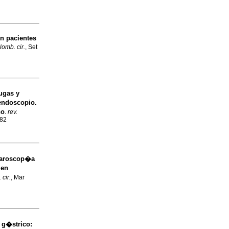
en pacientes
lomb. cir.
, Set
ugas y
 endoscopio.
no
.
rev.
582
aparoscop�a
 en
 cir.
, Mar
g�strico: