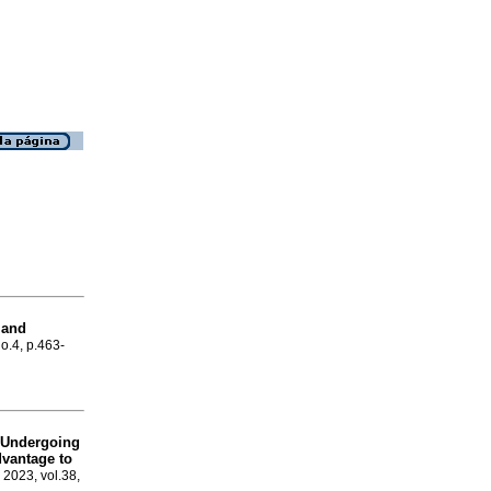
 and
no.4, p.463-
 Undergoing
dvantage to
 2023, vol.38,