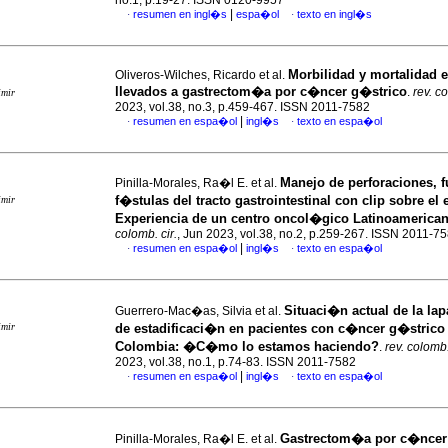
no.1, p.19-27. ISSN 0120-9957
|
resumen en ingl�s
espa�ol
texto en ingl�s
·
·
Morbilidad y mortalidad 
Oliveros-Wilches, Ricardo et al.
llevados a gastrectom�a por c�ncer g�strico
.
rev. co
imir
2023, vol.38, no.3, p.459-467. ISSN 2011-7582
|
resumen en espa�ol
ingl�s
texto en espa�ol
·
·
Manejo de perforaciones, f
Pinilla-Morales, Ra�l E. et al.
f�stulas del tracto gastrointestinal con clip sobre el
imir
Experiencia de un centro oncol�gico Latinoamerica
colomb. cir.
, Jun 2023, vol.38, no.2, p.259-267. ISSN 2011-7
|
resumen en espa�ol
ingl�s
texto en espa�ol
·
·
Situaci�n actual de la l
Guerrero-Mac�as, Silvia et al.
imir
de estadificaci�n en pacientes con c�ncer g�strico
Colombia: �C�mo lo estamos haciendo?
.
rev. colomb.
2023, vol.38, no.1, p.74-83. ISSN 2011-7582
|
resumen en espa�ol
ingl�s
texto en espa�ol
·
·
Gastrectom�a por c�ncer 
Pinilla-Morales, Ra�l E. et al.