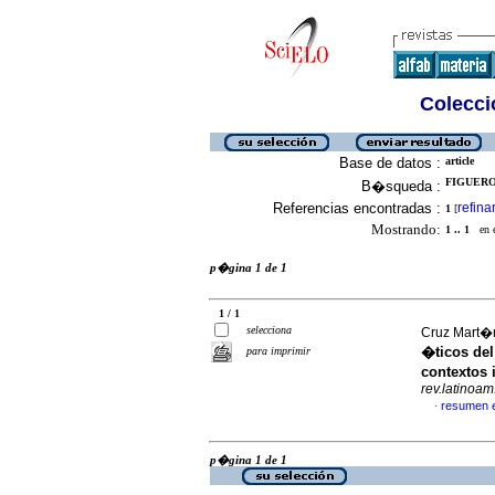
Colecció
Base de datos :
article
FIGUERO
B�squeda :
Referencias encontradas :
refina
1
[
Mostrando:
1 .. 1
en el
p�gina 1 de 1
1 / 1
selecciona
Cruz Mart�n
�ticos de
para imprimir
contextos 
rev.latinoam
resumen 
·
p�gina 1 de 1