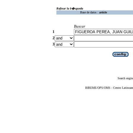
Refinar la b�squeda
Base de datos :
article
Buscar
1
2
3
Search engin
BIREME/OPS/OMS - Centro Latinoameric