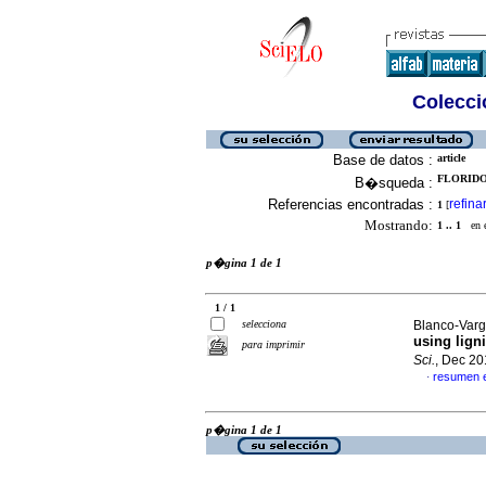
Colecció
Base de datos :
article
FLORIDO
B�squeda :
Referencias encontradas :
refina
1
[
Mostrando:
1 .. 1
en el
p�gina 1 de 1
1 / 1
selecciona
Blanco-Varg
using lign
para imprimir
Sci.
, Dec 20
resumen 
·
p�gina 1 de 1