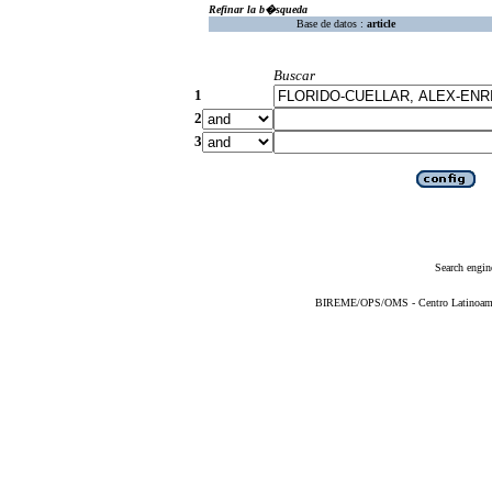
Refinar la b�squeda
Base de datos :
article
Buscar
1
2
3
Search engin
BIREME/OPS/OMS - Centro Latinoameric