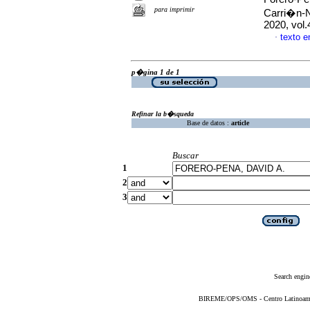
para imprimir
Carri�n-
2020, vol
texto 
·
p�gina 1 de 1
Refinar la b�squeda
Base de datos :
article
Buscar
1
2
3
Search engin
BIREME/OPS/OMS - Centro Latinoameric