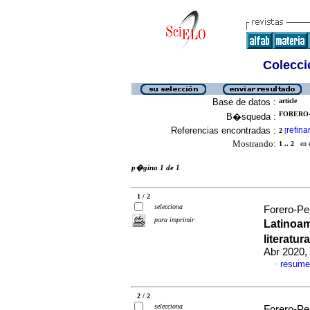
Colecció
Base de datos :
article
FORERO-P
B�squeda :
Referencias encontradas :
refina
2
[
Mostrando:
1 .. 2
en el
p�gina 1 de 1
1 / 2
selecciona
Forero-Pe
para imprimir
Latinoam
literatur
Abr 2020,
resume
·
2 / 2
selecciona
Forero-Pe