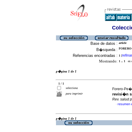
Colecció
Base de datos :
article
FORERO-P
B�squeda :
Referencias encontradas :
refina
1
[
Mostrando:
1 .. 1
en el
p�gina 1 de 1
1 / 1
selecciona
Forero-Pe�a
para imprimir
revisi�n s
Rev. salud 
resumen 
·
p�gina 1 de 1