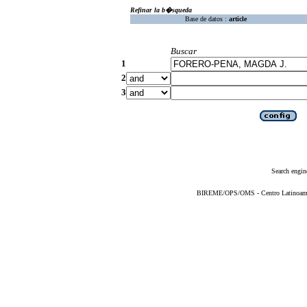
Refinar la b�squeda
Base de datos :
article
Buscar
1
2
3
Search engin
BIREME/OPS/OMS - Centro Latinoameric